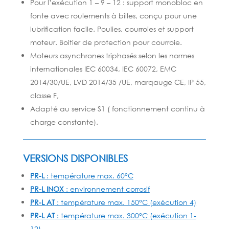
Pour l’exécution 1 – 9 – 12 : support monobloc en
fonte avec roulements à billes, conçu pour une
lubrification facile. Poulies, courroies et support
moteur. Boitier de protection pour courroie.
Moteurs asynchrones triphasés selon les normes
internationales IEC 60034, IEC 60072, EMC
2014/30/UE, LVD 2014/35 /UE, marqauge CE, IP 55,
classe F,
Adapté au service S1 ( fonctionnement continu à
charge constante).
VERSIONS DISPONIBLES
PR-L
: température max. 60°C
PR-L INOX
: environnement corrosif
PR-L AT
: température max. 150°C (exécution 4)
PR-L AT
: température max. 300°C (exécution 1-
12)