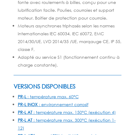
fonte avec roulements à billes, conçu pour une
lubrification facile. Poulies, courroies et support
moteur. Boitier de protection pour courroie.
Moteurs asynchrones triphasés selon les normes
internationales IEC 60034, IEC 60072, EMC
2014/30/UE, LVD 2014/35 /UE, marqauge CE, IP 55,
classe F,
Adapté au service S1 (fonctionnement continu à
charge constante).
VERSIONS DISPONIBLES
PR-L
: température max. 60°C
PR-L INOX
: environnement corrosif
PR-L AT
: température max. 150°C (exécution 4)
PR-L AT
: température max. 300°C (exécution 1-
12)