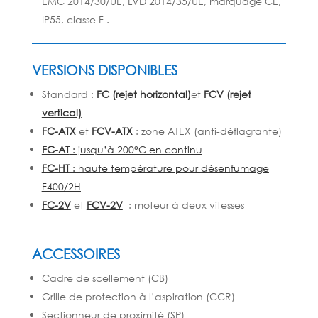
EMC 2014/30/UE, LVD 2014/35/UE, marquage CE,
IP55, classe F .
VERSIONS DISPONIBLES
Standard :
FC (rejet horizontal)
et
FCV
(rejet
vertical)
FC-ATX
et
FCV-ATX
: zone ATEX (anti-déflagrante)
FC-AT
: jusqu’à 200°C en continu
FC-HT
: haute température pour désenfumage
F400/2H
FC-2V
et
FCV-2V
: moteur à deux vitesses
ACCESSOIRES
Cadre de scellement (CB)
Grille de protection à l’aspiration (CCR)
Sectionneur de proximité (SP)