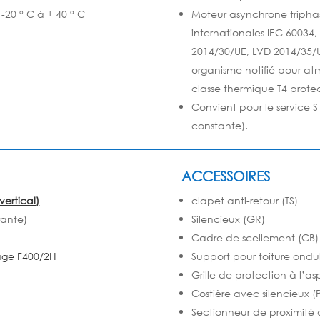
-20 ° C à + 40 ° C
Moteur asynchrone tripha
internationales IEC 60034,
2014/30/UE, LVD 2014/35/U
organisme notifié pour at
classe thermique T4 protect
Convient pour le service 
constante).
ACCESSOIRES
vertical)
clapet anti-retour (TS)
rante)
Silencieux (GR)
Cadre de scellement (CB)
age F400/2H
Support pour toiture ondu
Grille de protection à l’as
Costière avec silencieux (
Sectionneur de proximité 