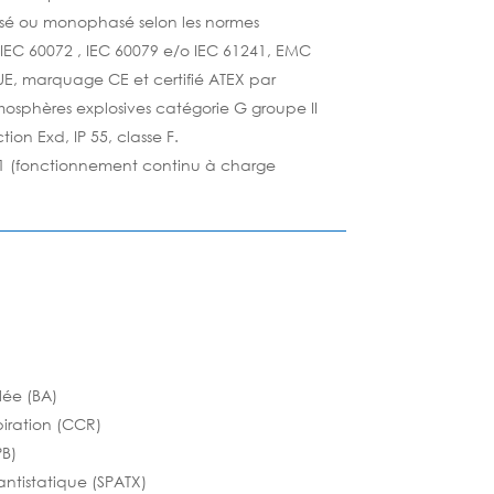
sé ou monophasé selon les normes
 IEC 60072 , IEC 60079 e/o IEC 61241, EMC
E, marquage CE et certifié ATEX par
mosphères explosives catégorie G groupe II
ion Exd, IP 55, classe F.
S1 (fonctionnement continu à charge
lée (BA)
piration (CCR)
PB)
antistatique (SPATX)