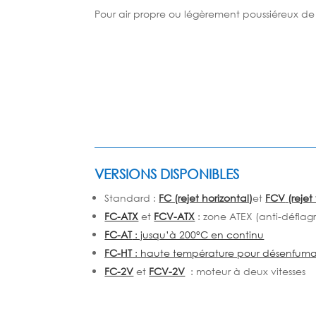
Pour air propre ou légèrement poussiéreux de 
VERSIONS DISPONIBLES
Standard :
FC (rejet horizontal)
et
FCV
(rejet 
FC-ATX
et
FCV-ATX
: zone ATEX (anti-déflag
FC-AT
: jusqu’à 200°C en continu
FC-HT
: haute température pour désenfum
FC-2V
et
FCV-2V
: moteur à deux vitesses