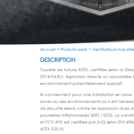
Accueil
>
Produits-asair
>
Ventilateurs industrie
DESCRIPTION
Tourelle de toiture ATEX, certifiée selon la Dir
2014/34/EU. Aspiration directe ou raccordée
environnement potentiellement explosif.
Ils conviennent pour une installation en zone 
zones ou des environnements où il est nécessa
de sécurité élevé contre les explosions dues a
poussières inflammables (II2D / II2G).
La constr
et FCV-ATX est certifiée par IMQ selon EN1498
ATEX 020 X).