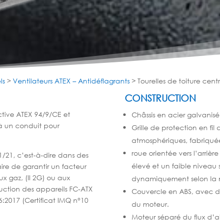
ls
>
Ventilateurs ATEX – Antidéflagrants
>
Tourelles de toiture cent
CONSTRUCTION
ective ATEX 94/9/CE et
Châssis en acier galvanisé
 à un conduit pour
Grille de protection en fil
atmosphériques, fabri
quée
roue orientée vers l’arriè
1/21, c’est-à-dire dans des
élevé
et un faible niveau 
ire de garantir un facteur
ux gaz, (II 2G) ou aux
dynamiquement
selon la
uction des appareils FC-ATX
Couvercle en ABS, avec de
6:2017 (Certificat IMQ n°10
du
moteur.
Moteur séparé du flux d’ai