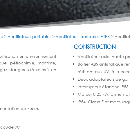
ls
>
Ventilateurs portables
>
Ventilateurs portables ATEX
>
Ventila
CONSTRUCTION
utilisation en environnement
Ventilateur axial haute pr
que, pétrochimie, maritime,
Boitier ABS antistatique r
 gaz dangereux/explosifs en
résistant aux UV, à la corr
Deux adaptateurs de gain
Interrupteur étanche IP55
Moteur 0.25 kW, alimenta
IP54, Classe F et marquag
mentation de 7.6 m.
1 coude 90°