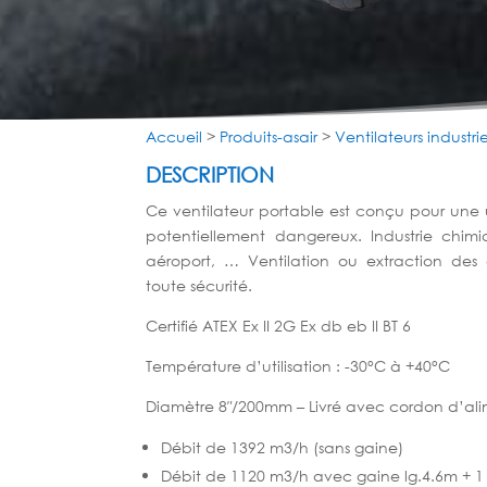
Accueil
>
Produits-asair
>
Ventilateurs industrie
DESCRIPTION
Ce ventilateur portable est conçu pour une 
potentiellement dangereux. Industrie chimi
aéroport, … Ventilation ou extraction des
toute sécurité.
Certifié ATEX Ex II 2G Ex db eb II BT 6
Température d’utilisation : -30°C à +40°C
Diamètre 8″/200mm – Livré avec cordon d’ali
Débit de 1392 m3/h (sans gaine)
Débit de 1120 m3/h avec gaine lg.4.6m + 