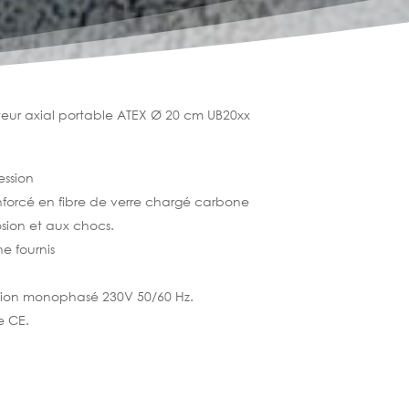
teur axial portable ATEX Ø 20 cm UB20xx
ession
enforcé en fibre de verre chargé carbone
osion et aux chocs.
e fournis
tion monophasé 230V 50/60 Hz.
e CE.