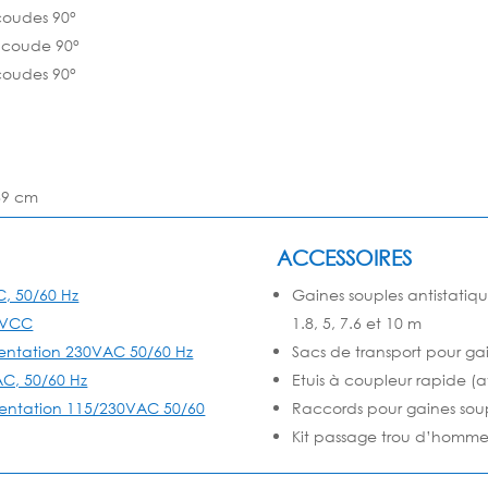
coudes 90°
1 coude 90°
coudes 90°
 39 cm
ACCESSOIRES
C, 50/60 Hz
Gaines souples antistatiq
2 VCC
1.8, 5, 7.6 et 10 m
imentation 230VAC 50/60 Hz
Sacs de transport pour ga
AC, 50/60 Hz
Etuis à coupleur rapide (
imentation 115/230VAC 50/60
Raccords pour gaines soup
Kit passage trou d’homme