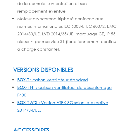
de la courroie, son entretien et son
remplacement éventuel.
Moteur asynchrone triphasé conforme aux
normes internationales IEC 60034, IEC 60072, EMC
2014/30/UE, LVD 2014/35/UE, marquage CE, IP 55,
classe F, pour service S1 (fonctionnement continu
à charge constante).
VERSIONS DISPONIBLES
BOX-T
: caison ventilateur standard
BOX-T HT
: caisson ventilateur de désenfumage
F400
BOX-T ATX
: Version ATEX
3G selon la directive
2014/34/UE.
ACCESSOIRES