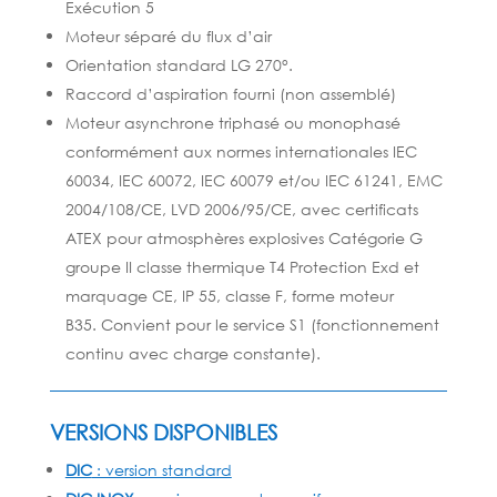
Exécution 5
Moteur séparé du flux d’air
Orientation standard LG 270°.
Raccord d’aspiration fourni (non assemblé)
Moteur asynchrone triphasé ou monophasé
conformément aux normes
internationales IEC
60034, IEC 60072, IEC 60079 et/ou IEC 61241, EMC
2004/108/CE, LVD 2006/95/CE, avec certificats
ATEX pour atmosphères explosives Catégorie G
groupe II classe thermique T4 Protection Exd et
marquage CE, IP 55, classe F
, forme moteur
B35. Convient pour le service S1 (fonctionnement
continu avec charge constante).
VERSIONS DISPONIBLES
DIC
: version standard