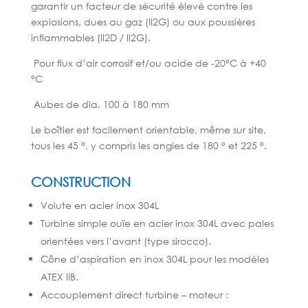
garantir un facteur de sécurité élevé contre les
explosions, dues au gaz (II2G) ou aux poussières
inflammables (II2D / II2G).
Pour
flux d’air corrosif et/ou acide
de -20°C à +40
°C
Aubes de dia. 100 à 180 mm
Le boîtier est facilement orientable, même sur site,
tous les 45 °, y compris les angles de 180 ° et 225 °.
CONSTRUCTION
Volute en acier inox 304L
Turbine simple ouïe en acier inox 304L avec pales
orientées
vers l’avant (type sirocco).
Cône d’aspiration en inox 304L pour les modèles
ATEX IIB.
Accouplement direct turbine – moteur :