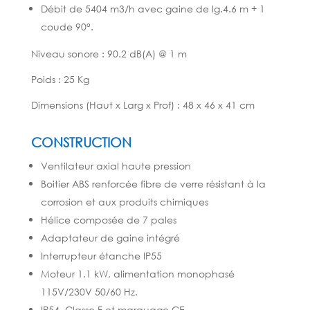
Débit de 5404 m3/h avec gaine de lg.4.6 m + 1
coude 90°.
Niveau sonore : 90.2 dB(A) @ 1 m
Poids : 25 Kg
Dimensions (Haut x Larg x Prof) : 48 x 46 x 41 cm
CONSTRUCTION
Ventilateur axial haute pression
Boitier ABS renforcée fibre de verre résistant à la
corrosion et aux produits chimiques
Hélice composée de 7 pales
Adaptateur de gaine intégré
Interrupteur étanche IP55
Moteur 1.1 kW, alimentation monophasé
115V/230V 50/60 Hz.
IP54, Classe F et marquage CE.