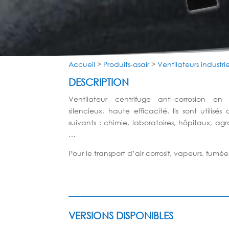
Accueil
>
Produits-asair
>
Ventilateurs industrie
DESCRIPTION
Ventilateur centrifuge anti-corrosion en
silencieux, haute efficacité. Ils sont utilisés
suivants : chimie, laboratoires, hôpitaux, ag
…
Pour le transport d’air corrosif, vapeurs, fu
VERSIONS DISPONIBLES