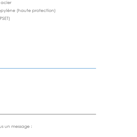
 acier
opylène (haute protection)
 PSET)
us un message :