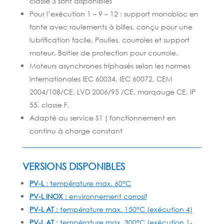
classe 3 sont disponibles
Pour l’exécution 1 – 9 – 12 : support monobloc en
fonte avec roulements à billes, conçu pour une
lubrification facile. Poulies, courroies et support
moteur. Boitier de protection pour courroie.
Moteurs asynchrones triphasés selon les normes
internationales IEC 60034, IEC 60072, CEM
2004/108/CE, LVD 2006/95 /CE, marqauge CE, IP
55, classe F,
Adapté au service S1 ( fonctionnement en
continu à charge constant
VERSIONS DISPONIBLES
PV-L
: température max. 60°C
PV-L INOX
: environnement corrosif
PV-L AT
: température max. 150°C (exécution 4)
PV-L AT
: température max. 300°C (exécution 1-