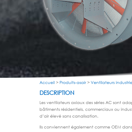
Accueil
>
Produits-asair
>
Ventilateurs industrie
DESCRIPTION
Les ventilateurs axiaux des séries AC sont ada
bâtiments résidentiels, commerciaux ou indust
d’air élevé sans canalisation.
Ils conviennent également comme OEM dans