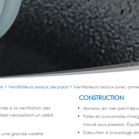
ls
>
Ventilateurs axiaux de paroi
>
Ventilateurs axiaux avec ann
CONSTRUCTION
ptés à la ventilation des
Anneau en cier peint épo
riels nécessitant un débit
Pales en polyamide charg
moulé sous pression. Équili
Exécution 4 (couplage dir
 une grande variété