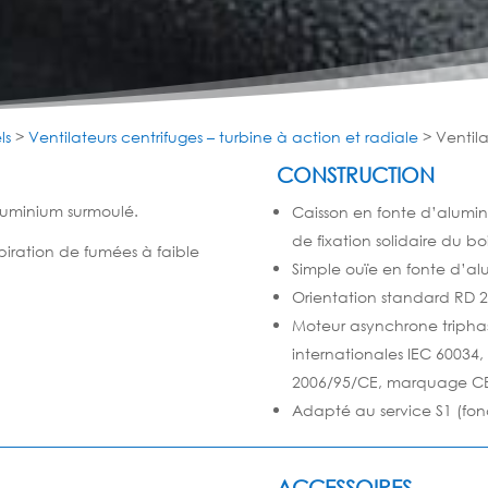
ls
>
Ventilateurs centrifuges – turbine à action et radiale
>
Ventila
CONSTRUCTION
aluminium surmoulé.
Caisson en fonte d’alumin
de
fixation solidaire du boi
spiration de fumées à faible
Simple ouïe en fonte d’alu
Orientation standard RD 2
Moteur asynchrone triph
internationales IEC 60034
2006/95/CE,
marquage CE, 
Adapté au service S1 (fo
ACCESSOIRES