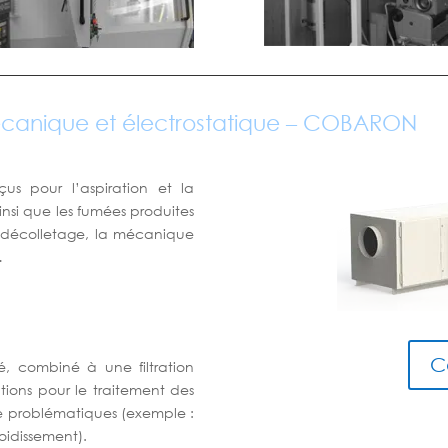
mécanique et électrostatique – COBARON
us pour l’aspiration et la
ainsi que les fumées produites
e décolletage, la mécanique
…
C
é, combiné à une filtration
tions pour le traitement des
re problématiques (exemple :
roidissement).