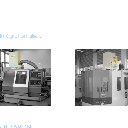
ntégration aisée
 – TEBARON