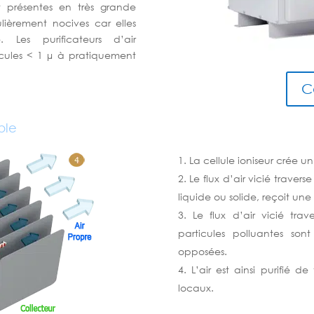
t présentes en très grande
lièrement nocives car elles
. Les purificateurs d’air
icules < 1 µ à pratiquement
C
ble
La cellule ioniseur crée 
Le flux d’air vicié travers
liquide ou solide, reçoit un
Le flux d’air vicié tra
particules polluantes son
opposées.
L’air est ainsi purifié d
locaux.