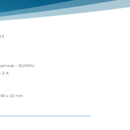
15
ophasé – 50/60Hz.
1.5 A
.
x 80 x 42 mm