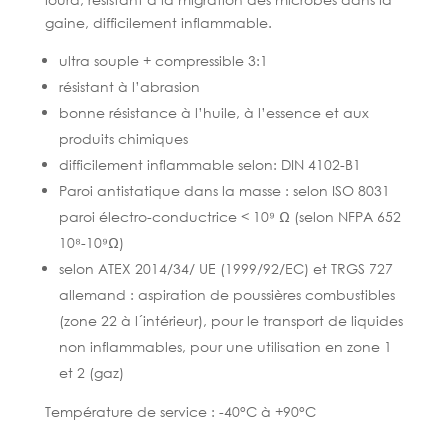
gaine, difficilement inflammable.
ultra souple + compressible 3:1
résistant à l’abrasion
bonne résistance à l’huile, à l’essence et aux
produits chimiques
difficilement inflammable selon: DIN 4102-B1
Paroi antistatique dans la masse : selon ISO 8031
paroi électro-conductrice < 10⁹ Ω (selon NFPA 652
10⁸-10⁹Ω)
selon ATEX 2014/34/ UE (1999/92/EC) et TRGS 727
allemand : aspiration de poussières combustibles
(zone 22 à l´intérieur), pour le transport de liquides
non inflammables, pour une utilisation en zone 1
et 2 (gaz)
Température de service : -40°C à +90°C