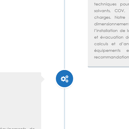
techniques pour
solvants, COV, 
charges. Notre s
dimensionnem
l’installation de
et évacuation des
calculs et d’a
équipements e
recommandations
s équipements de