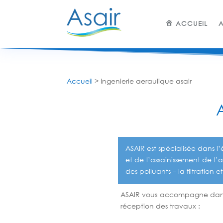
ACCUEIL
A
Accueil
>
Ingenierie aeraulique asair
ASAIR
est spécialisée dans l
et de l’assainissement de l’
des polluants – la filtration e
ASAIR vous accompagne dans vo
réception des travaux :